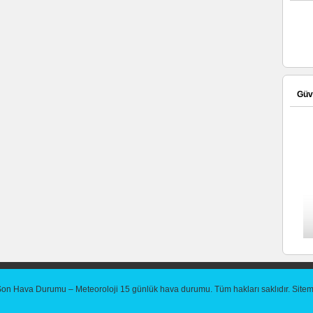
Güve
Son Hava Durumu – Meteoroloji 15 günlük hava durumu
. Tüm hakları saklıdır.
Site