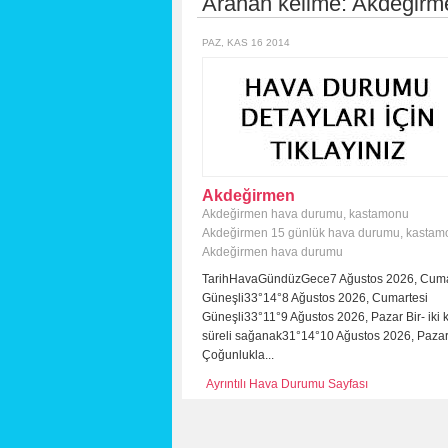
Aranan kelime:
Akdeğirm
PAZ, KAS 16 2014
Akdeğirmen
Akdeğirmen hava durumu
,
kastamonu
Akdeğirmen 15 günlük hava durumu
,
kastam
Akdeğirmen hava durumu
TarihHavaGündüzGece7 Ağustos 2026, Cum
Güneşli33°14°8 Ağustos 2026, Cumartesi
Güneşli33°11°9 Ağustos 2026, Pazar Bir- iki 
süreli sağanak31°14°10 Ağustos 2026, Pazar
Çoğunlukla...
Ayrıntılı Hava Durumu Sayfası