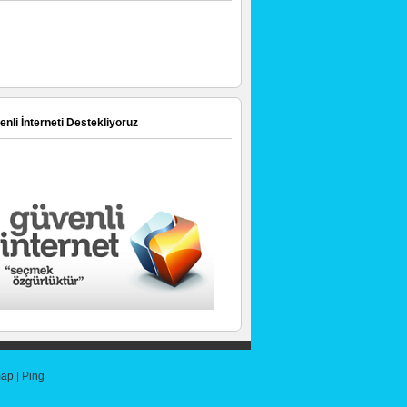
nli İnterneti Destekliyoruz
map
|
Ping