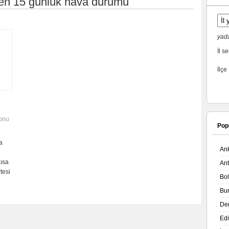
en 15 günlük hava durumu
yada
İl se
İlçe
onu
Pop
a
An
kısa
An
tesi
Bo
Bu
De
Ed