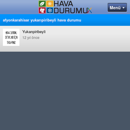
afyonkarahisar yukarıpiribeyli hava durumu
Yukarıpiribeyli
12 yıl önce