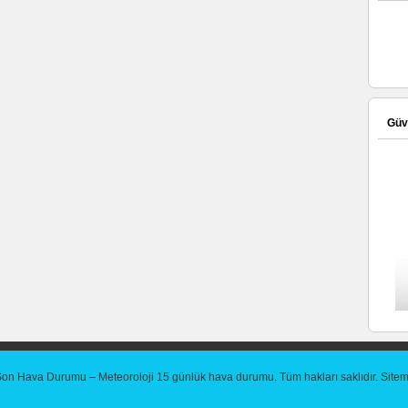
Güve
Son Hava Durumu – Meteoroloji 15 günlük hava durumu
. Tüm hakları saklıdır.
Site