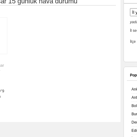
ar 15 günlük hava durumu
yada
İl se
İlçe
sar
r
Pop
An
9°9
0
An
Bo
Bu
De
Ed