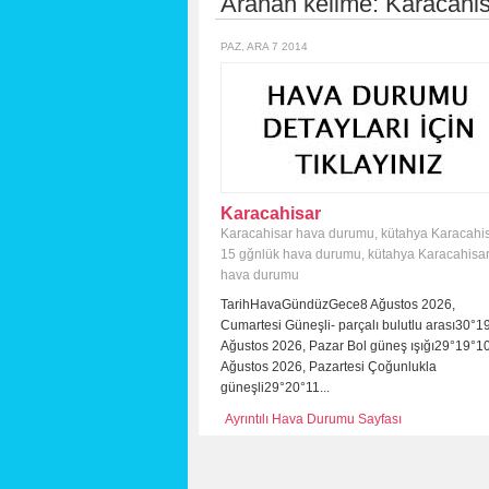
Aranan kelime:
Karacahis
PAZ, ARA 7 2014
Karacahisar
Karacahisar hava durumu
,
kütahya Karacahi
15 gğnlük hava durumu
,
kütahya Karacahisa
hava durumu
TarihHavaGündüzGece8 Ağustos 2026,
Cumartesi Güneşli- parçalı bulutlu arası30°1
Ağustos 2026, Pazar Bol güneş ışığı29°19°1
Ağustos 2026, Pazartesi Çoğunlukla
güneşli29°20°11...
Ayrıntılı Hava Durumu Sayfası