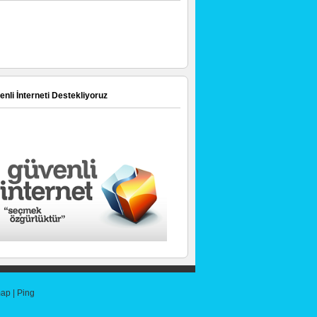
nli İnterneti Destekliyoruz
map
|
Ping