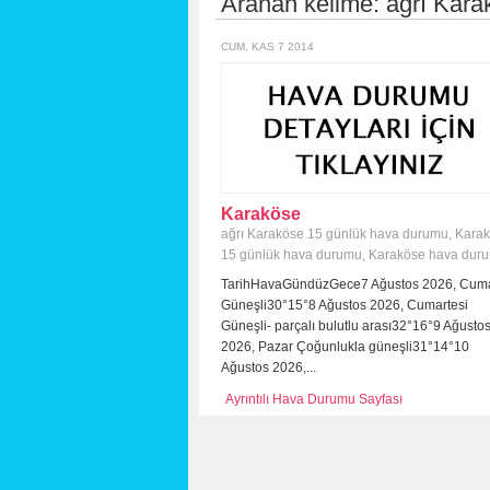
Aranan kelime:
ağrı Kar
CUM, KAS 7 2014
Karaköse
ağrı Karaköse 15 günlük hava durumu
,
Kara
15 günlük hava durumu
,
Karaköse hava dur
TarihHavaGündüzGece7 Ağustos 2026, Cum
Güneşli30°15°8 Ağustos 2026, Cumartesi
Güneşli- parçalı bulutlu arası32°16°9 Ağusto
2026, Pazar Çoğunlukla güneşli31°14°10
Ağustos 2026,...
Ayrıntılı Hava Durumu Sayfası