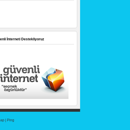
nli İnterneti Destekliyoruz
map
|
Ping