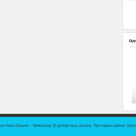
Güve
Son Hava Durumu – Meteoroloji 15 günlük hava durumu
. Tüm hakları saklıdır.
Site