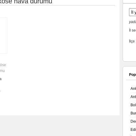
aköse hava durumu
yada
İl se
İlçe
köse
umu
Pop
a
An
s
An
Bo
Bu
De
Ed