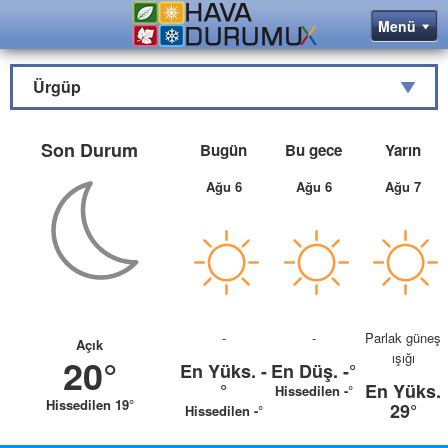
Ürgüp
Son Durum
Bugün
Bu gece
Yarın
Ağu 6
Ağu 6
Ağu 7
-
-
Parlak güneş
Açık
ışığı
20°
En Yüks.
-
En Düş.
-°
°
En Yüks.
Hissedilen -°
Hissedilen 19°
29°
Hissedilen -°