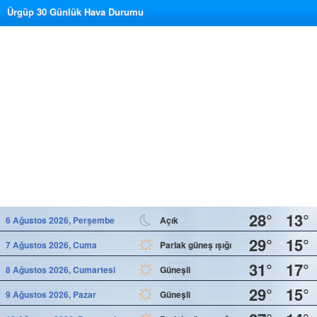
Ürgüp 30 Günlük Hava Durumu
28°
13°
6 Ağustos 2026, Perşembe
Açık
29°
15°
7 Ağustos 2026, Cuma
Parlak güneş ışığı
31°
17°
8 Ağustos 2026, Cumartesi
Güneşli
29°
15°
9 Ağustos 2026, Pazar
Güneşli