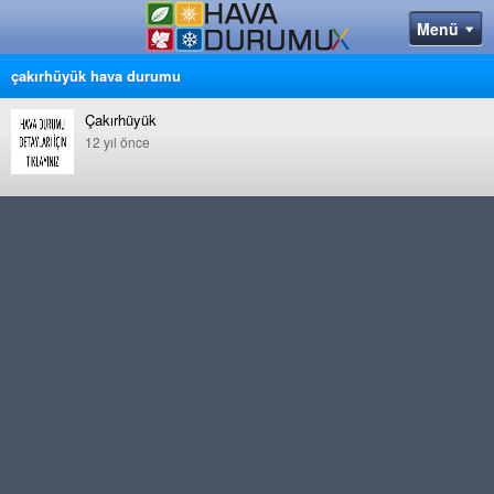
çakırhüyük hava durumu
Çakırhüyük
12 yıl önce