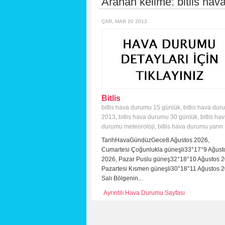
Aranan kelime:
bitlis ha
ÇAR, MAR 20 2013
Bitlis
bitlis hava durumu 15 günlük
,
bitlis hava du
2013
,
bitlis hava durumu 30 günlük
,
bitlis ha
durumu meteoroloji
,
bitlis hava durumu yarın
TarihHavaGündüzGece8 Ağustos 2026,
Cumartesi Çoğunlukla güneşli33°17°9 Ağust
2026, Pazar Puslu güneş32°18°10 Ağustos 2
Pazartesi Kısmen güneşli30°18°11 Ağustos 2
Salı Bölgenin...
Ayrıntılı Hava Durumu Sayfası