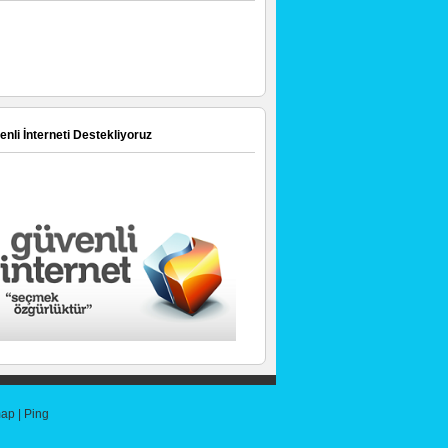
nli İnterneti Destekliyoruz
map
|
Ping