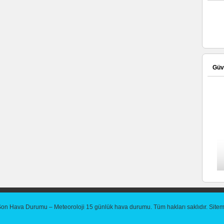
Güve
Son Hava Durumu – Meteoroloji 15 günlük hava durumu
. Tüm hakları saklıdır.
Site