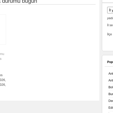
va durumu bugün
yada
İl se
İlçe
rumu
va
Pop
An
os
026,
An
026,
Bo
Bu
De
Ed